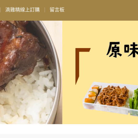
滴雞精線上訂購
留言板